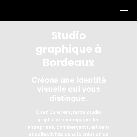
Studio
graphique à
Bordeaux
Créons une identité
visuelle qui vous
distingue.
Chez Carevent, notre studio
graphique accompagne les
entreprises, commerçants, artisans
et collectivités dans la création de