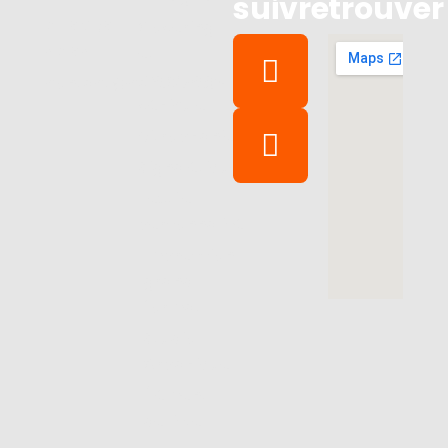
suivre
trouver
07 83 98
Covering
40 84
et
marquage
contact@carevent.fr
véhicule
Vitrophanie
Signalétique
Textile
personnalisé
Impression
grand
format
Studio
Grpahique
Élément
de liste